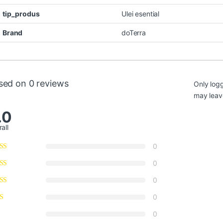
tip_produs
Ulei esential
Brand
doTerra
sed on 0 reviews
Only log
may leav
.0
all
0
0
0
0
0