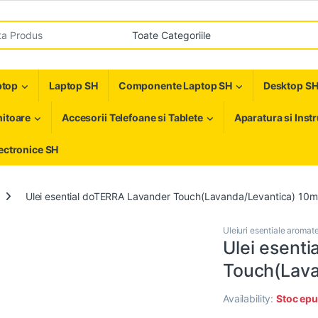
r:
ptop
Laptop SH
Componente Laptop SH
Desktop S
itoare
Accesorii Telefoane si Tablete
Aparatura si Inst
ectronice SH
Ulei esential doTERRA Lavander Touch(Lavanda/Levantica) 10m
Uleiuri esentiale aromat
Ulei esent
Touch(Lava
Availability:
Stoc epu