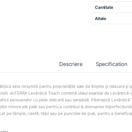
Cantitate
Altele
Descriere
Specification
nțica este renumită pentru proprietățile sale de liniștire și relaxare și
 pielii. doTERRA Levănțică Touch combină uleiul esențial de Levănțică c
eficii persoanelor cu piele delicată sau sensibilă. Păstrează Levănțic
ațiilor minore ale pielii sau pentru a contribui la atenuarea imperfecțiu
cat pe tâmple, ceafă, tălpi sau pe punctele de puls, pentru a beneficia
izări