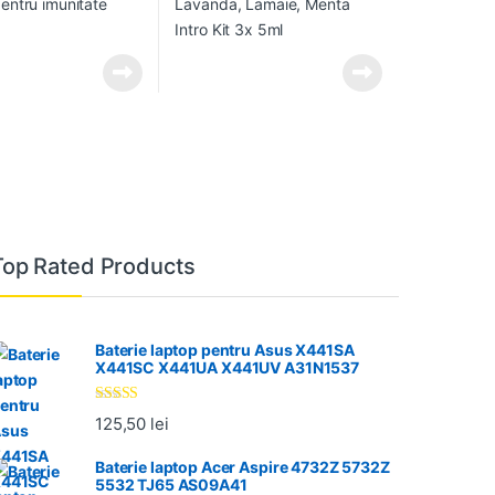
Top Rated Products
Baterie laptop pentru Asus X441SA
X441SC X441UA X441UV A31N1537
Evaluat la
125,50
lei
5.00
din 5
Baterie laptop Acer Aspire 4732Z 5732Z
5532 TJ65 AS09A41