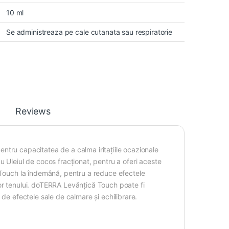
10 ml
Se administreaza pe cale cutanata sau respiratorie
Reviews
 pentru capacitatea de a calma iritațiile ocazionale
u Uleiul de cocos fracționat, pentru a oferi aceste
ă Touch la îndemână, pentru a reduce efectele
nilor tenului. doTERRA Levănțică Touch poate fi
 de efectele sale de calmare și echilibrare.