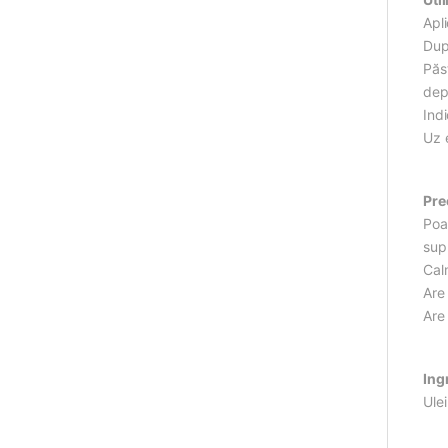
Apli
Dup
Păs
dep
Indi
Uz 
Pre
Poat
supr
Calm
Are 
Are
Ing
Ulei