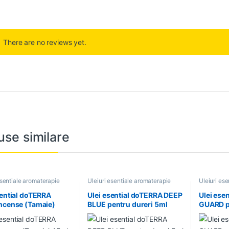
There are no reviews yet.
use similare
esentiale aromaterapie
Uleiuri esentiale aromaterapie
Uleiuri es
sential doTERRA
Ulei esential doTERRA DEEP
Ulei ese
ncense (Tamaie)
BLUE pentru dureri 5ml
GUARD p
15ml