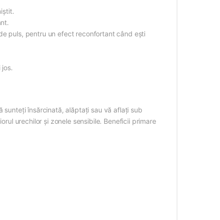
știt.
nt.
de puls, pentru un efect reconfortant când ești
 jos.
sunteți însărcinată, alăptați sau vă aflați sub
orul urechilor și zonele sensibile. Beneficii primare