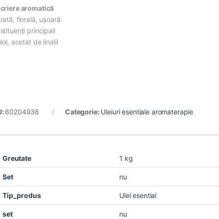
criere aromatică
ată, florală, uşoară
tituenți principali
lol, acetat de linalil
U:
60204938
Categorie:
Uleiuri esentiale aromaterapie
Greutate
1 kg
Set
nu
Tip_produs
Ulei esential
set
nu