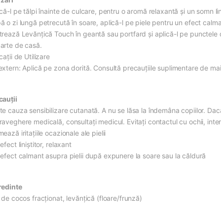
că-l pe tălpi înainte de culcare, pentru o aromă relaxantă și un somn lini
ă o zi lungă petrecută în soare, aplică-l pe piele pentru un efect calma
trează Levănțică Touch în geantă sau portfard și aplică-l pe punctele 
arte de casă.
cații de Utilizare
extern: Aplică pe zona dorită. Consultă precauțiile suplimentare de mai
cauții
e cauza sensibilizare cutanată. A nu se lăsa la îndemâna copiilor. Dacă 
aveghere medicală, consultați medicul. Evitați contactul cu ochii, interi
ează iritaţiile ocazionale ale pielii
efect liniştitor, relaxant
 efect calmant asupra pielii după expunere la soare sau la căldură
redinte
 de cocos fracţionat, levănţică (floare/frunză)