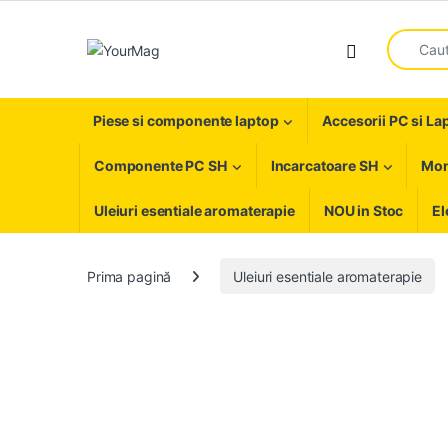
Skip to navigation
Skip to content
Search fo
Open
Piese si componente laptop
Accesorii PC si La
Componente PC SH
Incarcatoare SH
Mon
Uleiuri esentiale aromaterapie
NOU in Stoc
El
Prima pagină
Uleiuri esentiale aromaterapie