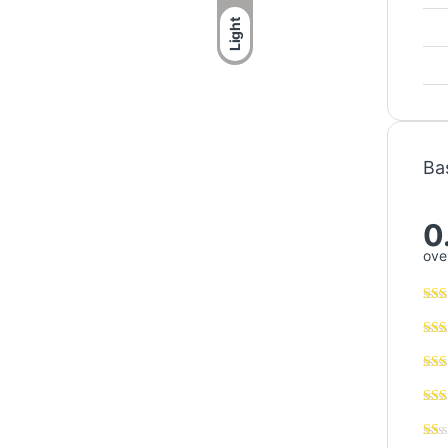
Light
Ba
0
over