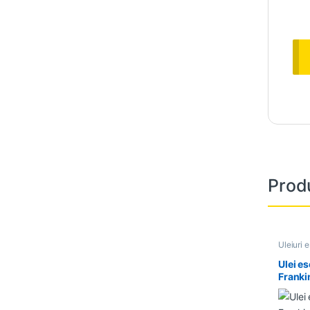
Prod
Uleiuri 
Ulei e
Franki
15ml