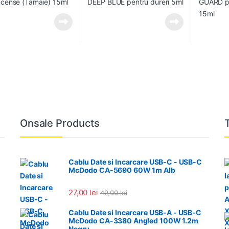
Onsale Products
Cablu Date si Incarcare USB-C - USB-C
McDodo CA-5690 60W 1m Alb
27,00
lei
49,00
lei
Cablu Date si Incarcare USB-A - USB-C
McDodo CA-3380 Angled 100W 1.2m
Negru