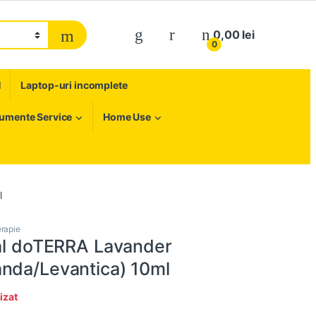
My Account
0,00
lei
0
H
Laptop-uri incomplete
rumente Service
Home Use
l
erapie
ial doTERRA Lavander
nda/Levantica) 10ml
izat