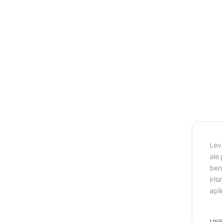
Levă
ale
ben
irit
apli
Util