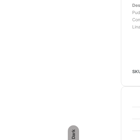
Des
Pudr
Cons
Lina
SK
Dark