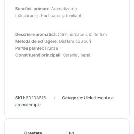
Beneficii primare:
Aromatizarea
mâncărurilor. Purificator și tonifiant.
Descriere aromatică:
Citric, ierbaceu, iz de fum
Metodă de extragere:
Distilare cu aburi
Partea plantei:
Frunză
Constituenți principali:
Geranial, neral
SKU:
60203815
Categorie:
Uleiuri esentiale
aromaterapie
Greutate
1 kg