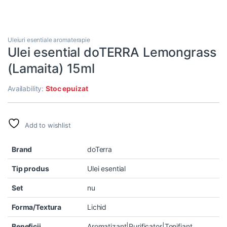
Uleiuri esentiale aromaterapie
Ulei esential doTERRA Lemongrass
(Lamaita) 15ml
Availability:
Stoc epuizat
Add to wishlist
Brand
doTerra
Tip produs
Ulei esential
Set
nu
Forma/Textura
Lichid
Beneficii
Aromatizant|Purificator|Tonifiant