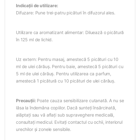
Indicații de utilizare:
Difuzare: Pune trei-patru picături în difuzorul ales.
Utilizare ca aromatizant alimentar: Diluează o picătură
în 125 ml de lichid.
Uz extern: Pentru masaj, amestecă 5 picături cu 10
ml de ulei cărăuș. Pentru baie, amestecă 5 picături cu
5 ml de ulei cărăuș. Pentru utilizarea ca parfum,
amestecă 1 picătură cu 10 picături de ulei cărăuș.
Precauții:
Poate cauza sensibilizare cutanată. A nu se
lăsa la îndemâna copiilor. Dacă sunteți însărcinată,
alăptați sau vă aflați sub supraveghere medicală,
consultați medicul. Evitați contactul cu ochii, interiorul
urechilor și zonele sensibile.