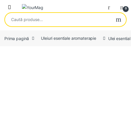
Skip to navigation
Skip to content
Open
0
Caută după:
Prima pagină
Uleiuri esentiale aromaterapie
Ulei esenti