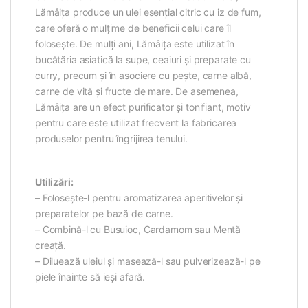
Lămâiţa produce un ulei esențial citric cu iz de fum,
care oferă o mulțime de beneficii celui care îl
folosește. De mulți ani, Lămâiţa este utilizat în
bucătăria asiatică la supe, ceaiuri și preparate cu
curry, precum și în asociere cu pește, carne albă,
carne de vită și fructe de mare. De asemenea,
Lămâiţa are un efect purificator și tonifiant, motiv
pentru care este utilizat frecvent la fabricarea
produselor pentru îngrijirea tenului.
Utilizări:
– Folosește-l pentru aromatizarea aperitivelor și
preparatelor pe bază de carne.
– Combină-l cu Busuioc, Cardamom sau Mentă
creață.
– Diluează uleiul și masează-l sau pulverizează-l pe
piele înainte să ieși afară.