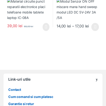
IC-08A
39,00
lei
Interval d
14,00
lei
–
17,00
lei
68,00
lei
Acest produs are mai multe variați
Link-uri utile
Contact
Cum comand si cum platesc
Garantie si retur