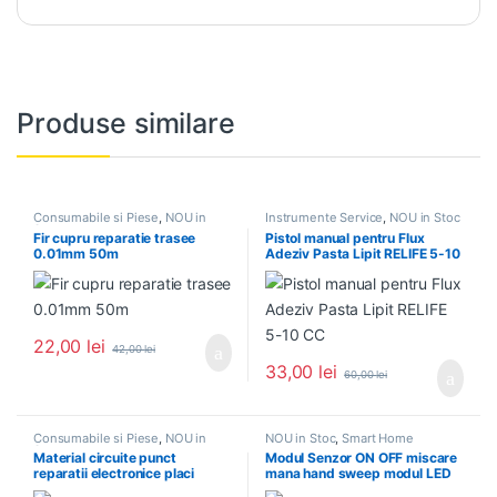
Produse similare
Consumabile si Piese
,
NOU in
Instrumente Service
,
NOU in Stoc
Stoc
Fir cupru reparatie trasee
Pistol manual pentru Flux
0.01mm 50m
Adeziv Pasta Lipit RELIFE 5-10
CC
22,00
lei
42,00
lei
33,00
lei
60,00
lei
Consumabile si Piese
,
NOU in
NOU in Stoc
,
Smart Home
Stoc
Material circuite punct
Modul Senzor ON OFF miscare
reparatii electronice placi
mana hand sweep modul LED
telefoane mobile tablete laptop
DC 5V-24V 3A /5A