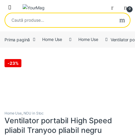
Skip to navigation
Skip to content
Open
0
Caută după:
Prima pagină
Home Use
Home Use
Ventilator p
-
23%
Home Use
,
NOU in Stoc
Ventilator portabil High Speed
pliabil Tranyoo pliabil negru