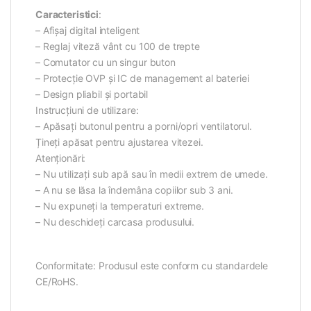
Caracteristici
:
– Afișaj digital inteligent
– Reglaj viteză vânt cu 100 de trepte
– Comutator cu un singur buton
– Protecție OVP și IC de management al bateriei
– Design pliabil și portabil
Instrucțiuni de utilizare:
– Apăsați butonul pentru a porni/opri ventilatorul.
Țineți apăsat pentru ajustarea vitezei.
Atenționări:
– Nu utilizați sub apă sau în medii extrem de umede.
– A nu se lăsa la îndemâna copiilor sub 3 ani.
– Nu expuneți la temperaturi extreme.
– Nu deschideți carcasa produsului.
Conformitate: Produsul este conform cu standardele
CE/RoHS.