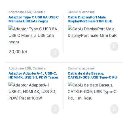
Adaptoare USB
,
Cabluri si
Cabluri si accesorii
accesorii
Adaptor Type C USB 6A USB C
Cablu DisplayPort Male
Mama la USB tata negru
DisplayPort male 1.8m bulk
20,00
lei
Acest produs are mai multe variații. Opțiunile pot fi alese în pagin
Adaptoare USB
,
Cabluri si
Cabluri si accesorii
accesorii
Adaptor AdapterA-1 , USB-C,
Cablu de date Baseus,
HDMI 4K, USB 3.1, PDW Tracer
CATKLF-G09, USB Type-C Pd,
100W
1 m, Rosu