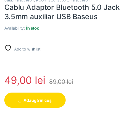
Cabluri si accesorii
,
NOU in Stoc
,
Suporturi si accesorii
Cablu Adaptor Bluetooth 5.0 Jack
3.5mm auxiliar USB Baseus
Availability:
În stoc
Add to wishlist
49,00
lei
89,00
lei
Adaugă în coș