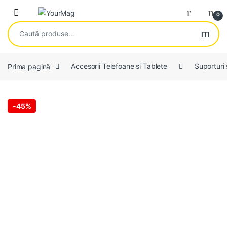
Skip to navigation
Skip to content
Open
0
Caută după:
Prima pagină
Accesorii Telefoane si Tablete
Suporturi 
-
45%