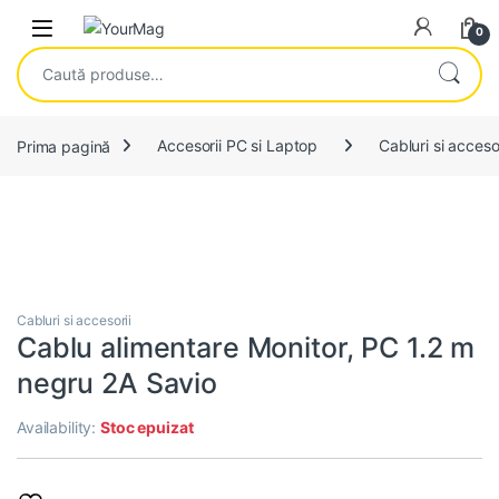
Skip to navigation
Skip to content
Open
0
Caută după:
Prima pagină
Accesorii PC si Laptop
Cabluri si accesor
Cabluri si accesorii
Cablu alimentare Monitor, PC 1.2 m
negru 2A Savio
Availability:
Stoc epuizat