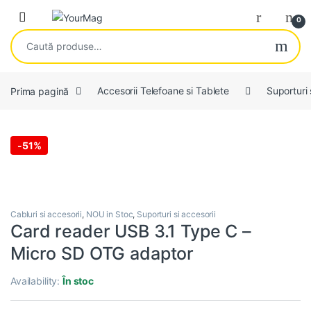
Skip to navigation
Skip to content
Open
0
Caută după:
Prima pagină
Accesorii Telefoane si Tablete
Suporturi 
-
51%
Cabluri si accesorii
,
NOU in Stoc
,
Suporturi si accesorii
Card reader USB 3.1 Type C –
Micro SD OTG adaptor
Availability:
În stoc