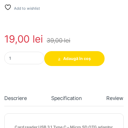
Add to wishlist
19,00
lei
39,00
lei
Card reader USB 3.1 Type C - Micro SD OTG adaptor quantity
Adaugă în coș
Descriere
Specification
Reviews
Card reader USB 3.1 Type C – Micro SD OTG adaptor