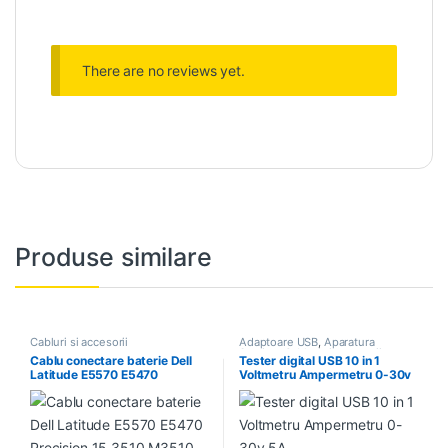
There are no reviews yet.
Produse similare
Cabluri si accesorii
Adaptoare USB
,
Aparatura
Service
,
Cabluri si accesorii
Cablu conectare baterie Dell
Tester digital USB 10 in 1
Latitude E5570 E5470
Voltmetru Ampermetru 0-30v
Precision 15 3510 M3510
5A
6MT4T WJ5R2 G6J8P ADM80