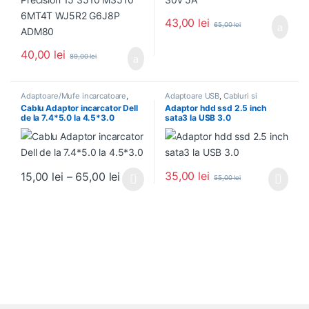
43,00
lei
65,00
lei
40,00
lei
89,00
lei
Adaptoare/Mufe incarcatoare
,
Adaptoare USB
,
Cabluri si
Cabluri si accesorii
accesorii
Cablu Adaptor incarcator Dell
Adaptor hdd ssd 2.5 inch
de la 7.4*5.0 la 4.5*3.0
sata3 la USB 3.0
Interval de prețuri: 15,00 lei până la 
35,00
lei
15,00
lei
–
65,00
lei
55,00
lei
Acest produs are mai multe variații. Opțiunile pot fi alese în pagin