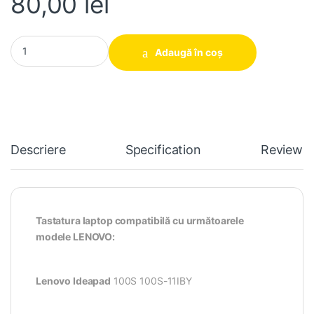
80,00
lei
Tastatura laptop Lenovo 100s 100s-11IBY quantity
Adaugă în coș
Descriere
Specification
Reviews
Tastatura laptop compatibilă cu următoarele
modele LENOVO:
Lenovo Ideapad
100S 100S-11IBY