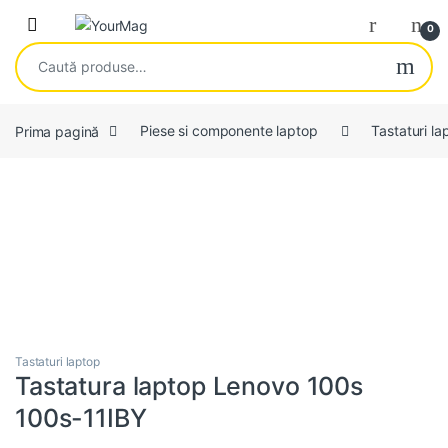
Skip to navigation
Skip to content
Open
0
Caută după:
Prima pagină
Piese si componente laptop
Tastaturi la
Tastaturi laptop
Tastatura laptop Lenovo 100s
100s-11IBY