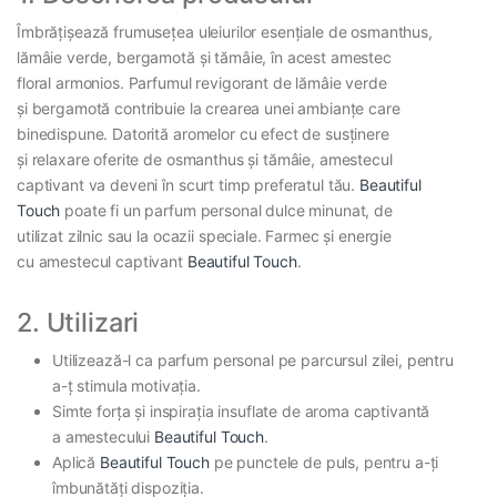
Îmbrățișează frumusețea uleiurilor esențiale de osmanthus,
lămâie verde, bergamotă și tămâie, în acest amestec
floral armonios. Parfumul revigorant de lămâie verde
și bergamotă contribuie la crearea unei ambianțe care
binedispune. Datorită aromelor cu efect de susținere
și relaxare oferite de osmanthus și tămâie, amestecul
captivant va deveni în scurt timp preferatul tău.
Beautiful
Touch
poate fi un parfum personal dulce minunat, de
utilizat zilnic sau la ocazii speciale. Farmec și energie
cu amestecul captivant
Beautiful Touch
.
2. Utilizari
Utilizează-l ca parfum personal pe parcursul zilei, pentru
a-ț stimula motivația.
Simte forța și inspirația insuflate de aroma captivantă
a amestecului
Beautiful Touch
.
Aplică
Beautiful Touch
pe punctele de puls, pentru a-ți
îmbunătăți dispoziția.