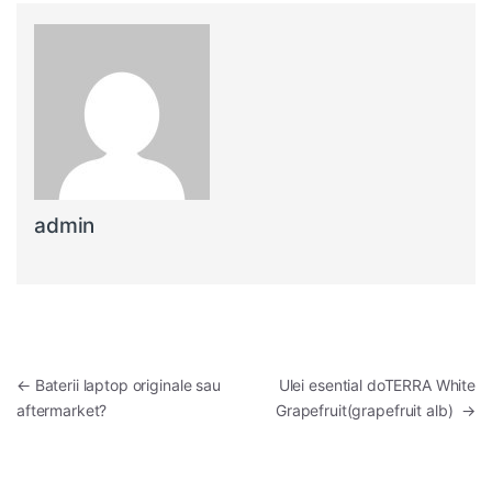
admin
Navigare în articole
←
Baterii laptop originale sau
Ulei esential doTERRA White
aftermarket?
Grapefruit(grapefruit alb)
→