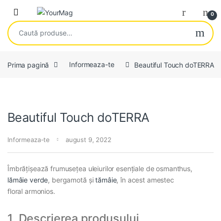
Skip to navigation
Skip to content
Open
0
Caută după:
Prima pagină
Informeaza-te
Beautiful Touch doTERRA
Beautiful Touch doTERRA
Informeaza-te
august 9, 2022
Îmbrățișează frumusețea uleiurilor esențiale de osmanthus,
lămâie verde
, bergamotă și
tămâie
, în acest amestec
floral armonios.
1. Descrierea produsului