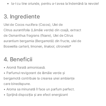
Ia-l cu tine oriunde, pentru a-l avea la îndemână la nevoie!
3. Ingrediente
Ulei de Cocos nucifera (Cocos), Ulei de
Citrus aurantifolia (Lămâie verde) din coajă, extract
de Osmanthus fragrans (floare), Ulei de Citrus
aurantium bergamia (Bergamotă) din fructe, ulei de
Boswellia carterii, limonen
, linalool
, citronelol*
4. Beneficii
• Aromă florală armonioasă.
• Parfumul revigorant de lămâie verde și
bergamotă contribuie la crearea unei ambianțe
care binedispune.
• Aroma sa minunată îl face un parfum perfect.
• Sprijină dispoziția și are efect energizant